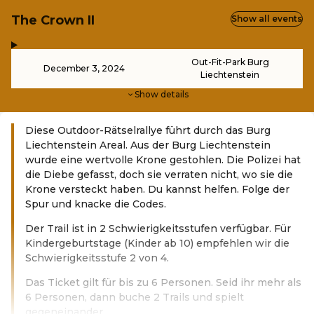
The Crown II
Show all events
,
-
Out-Fit-Park Burg
December 3, 2024
Liechtenstein
Show details
Diese Outdoor-Rätselrallye führt durch das Burg
Liechtenstein Areal. Aus der Burg Liechtenstein
wurde eine wertvolle Krone gestohlen. Die Polizei hat
die Diebe gefasst, doch sie verraten nicht, wo sie die
Krone versteckt haben. Du kannst helfen. Folge der
Spur und knacke die Codes.
Der Trail ist in 2 Schwierigkeitsstufen verfügbar. Für
Kindergeburtstage (Kinder ab 10) empfehlen wir die
Schwierigkeitsstufe 2 von 4.
Das Ticket gilt für bis zu 6 Personen. Seid ihr mehr als
6 Personen, dann buche 2 Trails und spielt
gegeneinander.