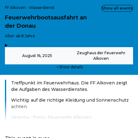
FF Alkoven - Wasserdienst
Show all events
Feuerwehrbootsausfahrt an
der Donau
-
Alter: ab 8 Jahre
,
-
Zeughaus der Feuerwehr
August 16, 2025
Alkoven
Show details
Treffpunkt im Feuerwehrhaus. Die FF Alkoven zeigt
die Aufgaben des Wasserdienstes.
Wichtig: auf die richtige Kleidung und Sonnenschutz
achten.
Verantw.: Freiw. Feuerwehr Alkoven
Read more