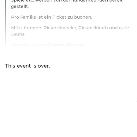
gestellt.
Pro Familie ist ein Ticket zu buchen.
Mitzubringen: Picknickdecke, Picknickkorb und gute
Laune
Verantw.: Kinderfreunde Alkoven
Read more
This event is over.
Go to the current events of Online Shop der Gemeinde A
EN ·
English