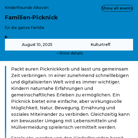
Kinderfreunde Alkoven
Show all events
Familien-Picknick
-
für die ganze Familie
,
-
August 10, 2025
Kulturtreff.
Show details
Packt euren Picknickkorb und lasst uns gemeinsam
Zeit verbringen. In einer zunehmend schnelllebigen
und digitalisierten Welt wird es immer wichtiger,
Kindern naturnahe Erfahrungen und
gemeinschaftliches Erleben zu ermöglichen. Ein
Picknick bietet eine einfache, aber wirkungsvolle
Möglichkeit, Natur, Bewegung, Ernährung und
soziales Miteinander zu verbinden. Gleichzeitig kann
ein bewusster Umgang mit Lebensmitteln und
Müllvermeidung spielerisch vermittelt werden.
Spiele etc. werden von den Kinderfreunden bereit