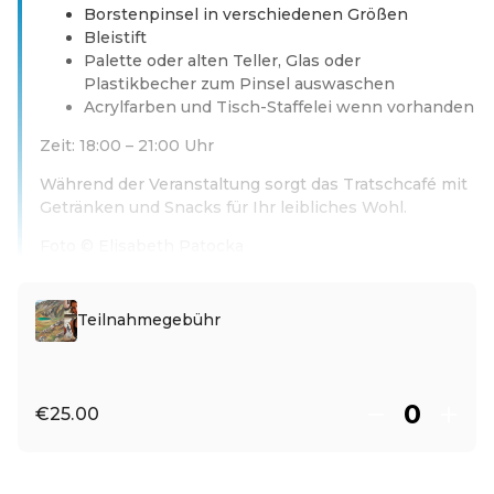
Borstenpinsel in verschiedenen Größen
Bleistift
Palette oder alten Teller, Glas oder
Plastikbecher zum Pinsel auswaschen
Acrylfarben und Tisch-Staffelei wenn vorhanden
Zeit: 18:00 – 21:00 Uhr
Während der Veranstaltung sorgt das Tratschcafé mit
Getränken und Snacks für Ihr leibliches Wohl.
Foto © Elisabeth Patocka
Read more
Teilnahmegebühr
€25.00
EN ·
English