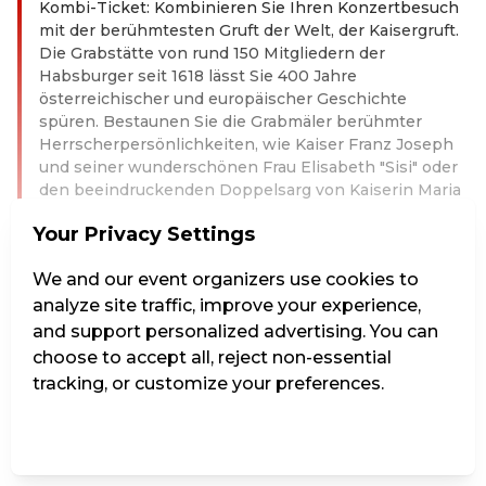
Kombi-Ticket: Kombinieren Sie Ihren Konzertbesuch
mit der berühmtesten Gruft der Welt, der Kaisergruft.
Die Grabstätte von rund 150 Mitgliedern der
Habsburger seit 1618 lässt Sie 400 Jahre
österreichischer und europäischer Geschichte
spüren. Bestaunen Sie die Grabmäler berühmter
Herrscherpersönlichkeiten, wie Kaiser Franz Joseph
und seiner wunderschönen Frau Elisabeth "Sisi" oder
den beeindruckenden Doppelsarg von Kaiserin Maria
Theresia. Letzter Einlass in die Gruft ist um 17:30,
Your Privacy Settings
sodass es sich wunderbar mit dem Konzert
kombinieren lässt.
We and our event organizers use cookies to
Interpreten: Wiener Kaiserquartett
analyze site traffic, improve your experience,
Read more
and support personalized advertising. You can
choose to accept all, reject non-essential
This event is over.
tracking, or customize your preferences.
Go to the current events of Kunst & Kultur - ohne Grenze
Manage Settings
Reject all
Accept all
Redeem discount code