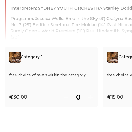
Interpreten: SYDNEY YOUTH ORCHESTRA Stanley Dodds
Programm: Jessica Wells: Emu in the Sky (3’) Grażyna Ba
No. 3 (25’) Bedřich Smetana: The Moldau (14’) Paul Nicola
Surely Open – World Premiere (10’) Paul Hindemith: S
(22’)
Read more
Category 1
Catego
free choice of seats within the category
free choice 
€30.00
€15.00
Redeem discount code
EN ·
English