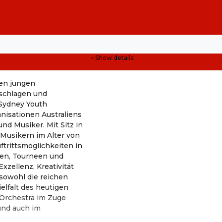
Show details
en jungen
 schlagen und
 Sydney Youth
anisationen Australiens
und Musiker. Mit Sitz in
 Musikern im Alter von
ftrittsmöglichkeiten in
men, Tourneen und
xzellenz, Kreativität
sowohl die reichen
ielfalt des heutigen
 Orchestra im Zuge
und auch im