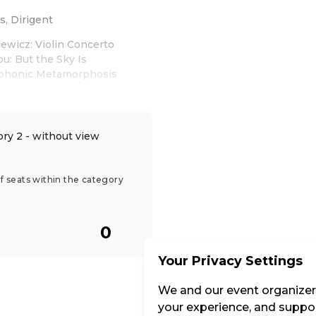
, Dirigent
cewicz: Violin Concerto
ou: But the Sky Is
ymphonic Metamorphosis
ry 2 - without view
of seats within the category
Your Privacy Settings
We and our event organizers
your experience, and suppor