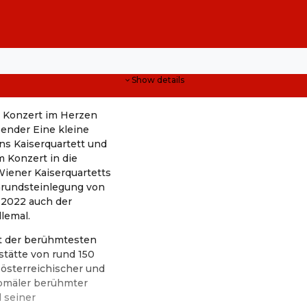
Show details
m Konzert im Herzen
ender Eine kleine
ns Kaiserquartett und
 Konzert in die
Wiener Kaiserquartetts
 Grundsteinlegung von
 2022 auch der
lemal.
t der berühmtesten
bstätte von rund 150
 österreichischer und
abmäler berühmter
 seiner