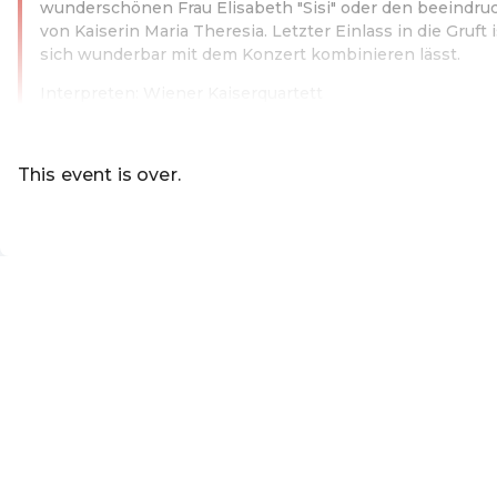
wunderschönen Frau Elisabeth "Sisi" oder den beeindr
von Kaiserin Maria Theresia. Letzter Einlass in die Gruft 
sich wunderbar mit dem Konzert kombinieren lässt.
Interpreten: Wiener Kaiserquartett
Read more
This event is over.
Go to the current events of Kunst & K
EN ·
English