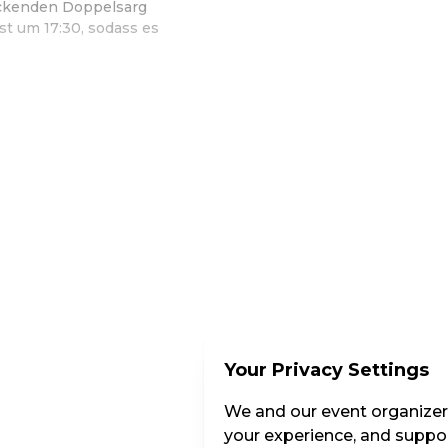
uckenden Doppelsarg
ist um 17:30, sodass es
ultur - ohne Grenzen
Your Privacy Settings
We and our event organizers
your experience, and suppor