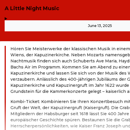
A Little Night Music
,
-
June 13, 2025
Hören Sie Meisterwerke der klassischen Musik in eine
Wiens, der Kapuzinerkirche. Neben Mozarts namensgeb
Nachtmusik finden sich auch Schuberts Ave Maria, Hayd
Bachs Air im Programm. Kommen Sie am Abend zu einem
Kapuzinerkirche und lassen Sie sich von der Musik des 
verzaubern. Anlässlich des 400-jährigen Jubiläums der
Kapuzinerkirche und Kapuzinergruft im Jahr 1622 wurde
Grundstein für die Kammerkonzerte gelegt – kaiserlich al
Kombi-Ticket: Kombinieren Sie Ihren Konzertbesuch mi
Gruft der Welt, der Kapuzinergruft (Kaisergruft). Die Gra
Mitgliedern der Habsburger seit 1618 lässt Sie 400 Jahre
europäischer Geschichte spüren. Bestaunen Sie die Gr
Herrscherpersönlichkeiten, wie Kaiser Franz Joseph und