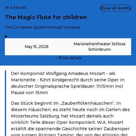
W.A.Mozart
Show all events
The Magic Flute for children
-
The Composer guides through his opera.
,
-
Marionettentheater Schloss
May 15, 2026
Schönbrunn
Show details
Der Komponist Wolfgang Amadeus Mozart - als
Marionette - führt kindgerecht durch seine Oper In
deutscher Originalsprache Spieldauer: 1h15min incl
Pause von 15min
Das Stück beginnt im „Zauberflötenhäuschen“. In
diesem Häuschen, es steht heute noch im Garten des
Mozarteums Salzburg, hat Mozart damals auch
wirklich Teile dieser Oper komponiert. W.A. Mozart
erzählt die spannende Geschichte seiner Zauberoper
vom jungen Prinzen Tamino, der von der Königin der