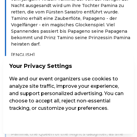
Nacht ausgesandt wird um ihre Tochter Pamina zu
retten, die vom Fürsten Sarastro entführt wurde.
Tamino erhält eine Zauberflöte, Papageno - der
Vogelfänger - ein magisches Glockenspiel. Viel
Spannendes passiert bis Papageno seine Papagena
bekommt und Prinz Tamino seine Prinzessin Pamina
heiraten darf.
[ENGLISH]
The composer Wolfgang Amadeus Mozart - as a
Your Privacy Settings
marionette – leads through his opera in a child-
friendly way Spoken language: German Duration:
We and our event organizers use cookies to
1h15min incl 15min intermission Synopsis in English
analyze site traffic, improve your experience,
and other languages at the Box office. Price € 1,-
and support personalized advertising. You can
choose to accept all, reject non-essential
The story begins in the "Magic Flute House". In this
tracking, or customize your preferences.
little house, still standing today in the garden of the
Mozarteum Salzburg, Mozart composed parts of this
opera. W. A. Mozart tells the exciting magical story of
Manage Settings
Reject all
Accept all
the young Prince Tamino, who is sent to rescue
Pamina, the Queen of the Night's daughter, as she