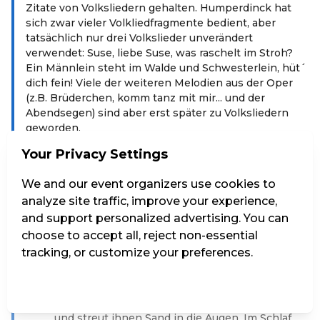
Zitate von Volksliedern gehalten. Humperdinck hat
sich zwar vieler Volkliedfragmente bedient, aber
tatsächlich nur drei Volkslieder unverändert
verwendet: Suse, liebe Suse, was raschelt im Stroh?
Ein Männlein steht im Walde und Schwesterlein, hüt´
dich fein! Viele der weiteren Melodien aus der Oper
(z.B. Brüderchen, komm tanz mit mir... und der
Abendsegen) sind aber erst später zu Volksliedern
geworden.
Akt: Hänsel und Gretel sind allein zu Hause,
Your Privacy Settings
anstatt zu arbeiten, spielen und tanzen die
beiden. Die Mutter schickt die Kinder in den
We and our event organizers use cookies to
Wald um Beeren und Pilze zu sammeln. Fröhlich
analyze site traffic, improve your experience,
kommt der Vater nach Hause, er hat heute gute
and support personalized advertising. You can
Geschäfte gemacht und viele Besen verkauft. Als
choose to accept all, reject non-essential
er hört, dass die Kinder im Wald sind ist er
tracking, or customize your preferences.
besorgt, denn sie könnten sich bis zur
Knusperhexe verlaufen. Hänsel und Gretel
Manage Settings
Reject all
Accept all
haben sich im Wald verirrt. Es wird dunkel, sie
fürchten sich, da erscheint das Sandmännchen
und streut ihnen Sand in die Augen. Im Schlaf