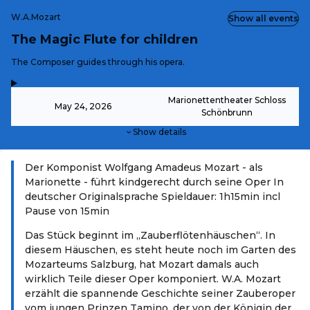
W.A.Mozart
Show all events
The Magic Flute for children
-
The Composer guides through his opera.
,
-
Marionettentheater Schloss
May 24, 2026
Schönbrunn
Show details
Der Komponist Wolfgang Amadeus Mozart - als
Marionette - führt kindgerecht durch seine Oper In
deutscher Originalsprache Spieldauer: 1h15min incl
Pause von 15min
Das Stück beginnt im „Zauberflötenhäuschen“. In
diesem Häuschen, es steht heute noch im Garten des
Mozarteums Salzburg, hat Mozart damals auch
wirklich Teile dieser Oper komponiert. W.A. Mozart
erzählt die spannende Geschichte seiner Zauberoper
vom jungen Prinzen Tamino, der von der Königin der