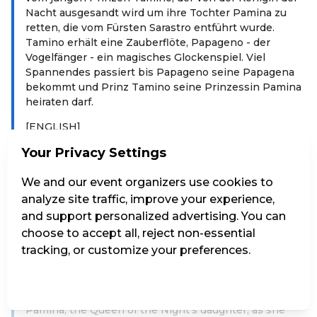
Nacht ausgesandt wird um ihre Tochter Pamina zu
retten, die vom Fürsten Sarastro entführt wurde.
Tamino erhält eine Zauberflöte, Papageno - der
Vogelfänger - ein magisches Glockenspiel. Viel
Spannendes passiert bis Papageno seine Papagena
bekommt und Prinz Tamino seine Prinzessin Pamina
heiraten darf.
[ENGLISH]
The composer Wolfgang Amadeus Mozart - as a
Your Privacy Settings
marionette – leads through his opera in a child-
friendly way Spoken language: German Duration:
We and our event organizers use cookies to
1h15min incl 15min intermission Synopsis in English
analyze site traffic, improve your experience,
and other languages at the Box office. Price € 1,-
and support personalized advertising. You can
choose to accept all, reject non-essential
The story begins in the "Magic Flute House". In this
tracking, or customize your preferences.
little house, still standing today in the garden of the
Mozarteum Salzburg, Mozart composed parts of this
opera. W. A. Mozart tells the exciting magical story of
Manage Settings
Reject all
Accept all
the young Prince Tamino, who is sent to rescue
Pamina, the Queen of the Night's daughter, as she