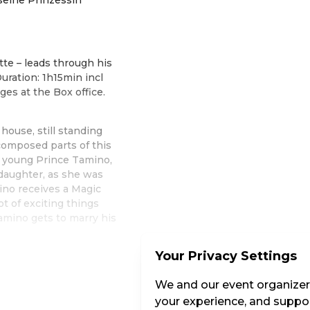
e – leads through his
uration: 1h15min incl
es at the Box office.
 house, still standing
composed parts of this
he young Prince Tamino,
daughter, as she was
ino receives a Magic
ot of exciting things
mino gets to marry his
Your Privacy Settings
tentheater Schloss Schönbrunn
We and our event organizers
your experience, and suppor