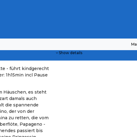
Ma
Show details
e - führt kindgerecht
r: 1h15min incl Pause
m Häuschen, es steht
zart damals auch
hlt die spannende
no, der von der
na zu retten, die vom
berflöte, Papageno -
nendes passiert bis
eine Prinzessin