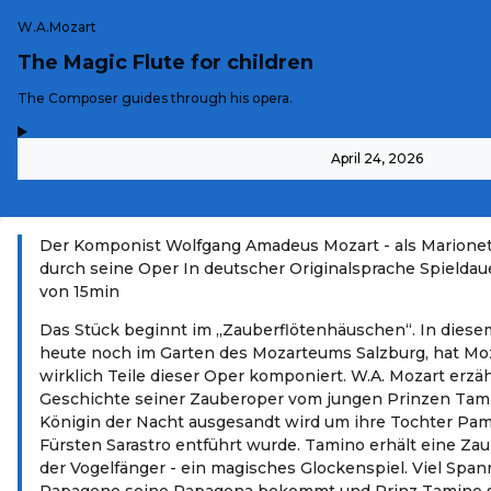
W.A.Mozart
The Magic Flute for children
-
The Composer guides through his opera.
,
-
April 24, 2026
Der Komponist Wolfgang Amadeus Mozart - als Marionett
durch seine Oper In deutscher Originalsprache Spieldaue
von 15min
Das Stück beginnt im „Zauberflötenhäuschen“. In diese
heute noch im Garten des Mozarteums Salzburg, hat Mo
wirklich Teile dieser Oper komponiert. W.A. Mozart erzä
Geschichte seiner Zauberoper vom jungen Prinzen Tami
Königin der Nacht ausgesandt wird um ihre Tochter Pami
Fürsten Sarastro entführt wurde. Tamino erhält eine Zau
der Vogelfänger - ein magisches Glockenspiel. Viel Span
Papageno seine Papagena bekommt und Prinz Tamino s