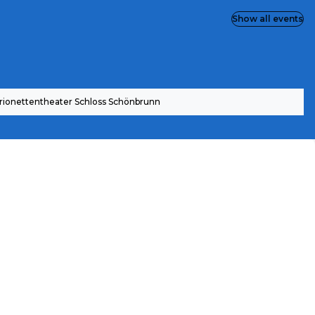
Show all events
rionettentheater Schloss Schönbrunn