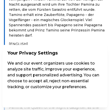
Nacht ausgesandt wird um ihre Tochter Pamina zu
retten, die vom Fürsten Sarastro entführt wurde.
Tamino erhält eine Zauberflöte, Papageno - der
Vogelfänger - ein magisches Glockenspiel. Viel
Spannendes passiert bis Papageno seine Papagena
bekommt und Prinz Tamino seine Prinzessin Pamina
heiraten darf.
[ENGLISH]
The composer Wolfgang Amadeus Mozart - as a
Your Privacy Settings
marionette – leads through his opera in a child-
friendly way Spoken language: German Duration:
We and our event organizers use cookies to
1h15min incl 15min intermission Synopsis in English
analyze site traffic, improve your experience,
and other languages at the Box office. Price € 1,-
and support personalized advertising. You can
choose to accept all, reject non-essential
The story begins in the "Magic Flute House". In this
tracking, or customize your preferences.
little house, still standing today in the garden of the
Mozarteum Salzburg, Mozart composed parts of this
opera. W. A. Mozart tells the exciting magical story of
Manage Settings
Reject all
Accept all
the young Prince Tamino, who is sent to rescue
Pamina, the Queen of the Night's daughter, as she