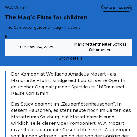
W.A.Mozart
Show all events
The Magic Flute for children
-
The Composer guides through his opera.
,
-
Marionettentheater Schloss
October 24, 2025
Schönbrunn
Show details
Der Komponist Wolfgang Amadeus Mozart - als
Marionette - führt kindgerecht durch seine Oper In
deutscher Originalsprache Spieldauer: 1h15min incl
Pause von 15min
Das Stück beginnt im „Zauberflötenhäuschen“. In
diesem Häuschen, es steht heute noch im Garten des
Mozarteums Salzburg, hat Mozart damals auch
wirklich Teile dieser Oper komponiert. W.A. Mozart
erzählt die spannende Geschichte seiner Zauberoper
vom jungen Prinzen Tamino, der von der Königin der