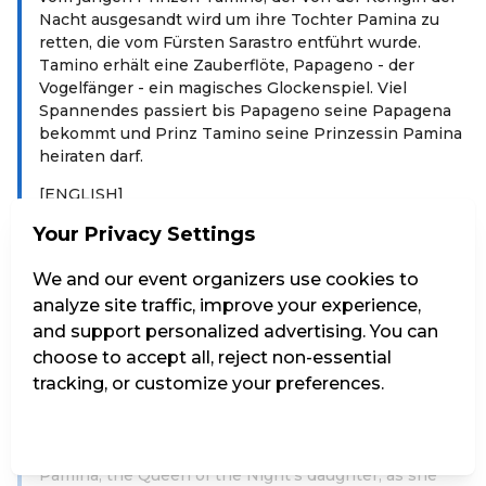
Nacht ausgesandt wird um ihre Tochter Pamina zu
retten, die vom Fürsten Sarastro entführt wurde.
Tamino erhält eine Zauberflöte, Papageno - der
Vogelfänger - ein magisches Glockenspiel. Viel
Spannendes passiert bis Papageno seine Papagena
bekommt und Prinz Tamino seine Prinzessin Pamina
heiraten darf.
[ENGLISH]
The composer Wolfgang Amadeus Mozart - as a
Your Privacy Settings
marionette – leads through his opera in a child-
friendly way Spoken language: German Duration:
We and our event organizers use cookies to
1h15min incl 15min intermission Synopsis in English
analyze site traffic, improve your experience,
and other languages at the Box office. Price € 1,-
and support personalized advertising. You can
choose to accept all, reject non-essential
The story begins in the "Magic Flute House". In this
tracking, or customize your preferences.
little house, still standing today in the garden of the
Mozarteum Salzburg, Mozart composed parts of this
opera. W. A. Mozart tells the exciting magical story of
Manage Settings
Reject all
Accept all
the young Prince Tamino, who is sent to rescue
Pamina, the Queen of the Night's daughter, as she