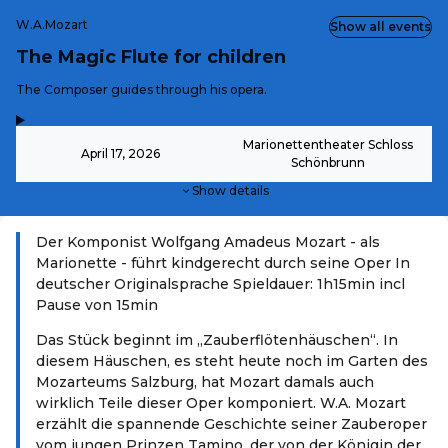
W.A.Mozart
Show all events
The Magic Flute for children
-
The Composer guides through his opera.
,
-
Marionettentheater Schloss
April 17, 2026
Schönbrunn
Show details
Der Komponist Wolfgang Amadeus Mozart - als
Marionette - führt kindgerecht durch seine Oper In
deutscher Originalsprache Spieldauer: 1h15min incl
Pause von 15min
Das Stück beginnt im „Zauberflötenhäuschen“. In
diesem Häuschen, es steht heute noch im Garten des
Mozarteums Salzburg, hat Mozart damals auch
wirklich Teile dieser Oper komponiert. W.A. Mozart
erzählt die spannende Geschichte seiner Zauberoper
vom jungen Prinzen Tamino, der von der Königin der