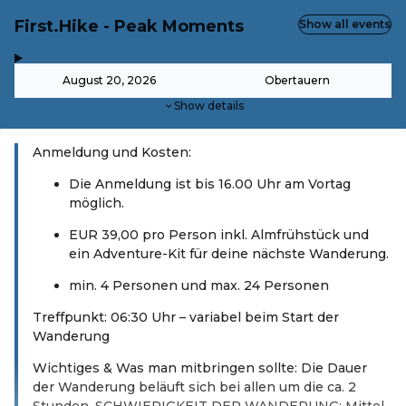
First.Hike - Peak Moments
Show all events
,
-
August 20, 2026
Obertauern
Show details
Anmeldung und Kosten:
Die Anmeldung ist bis 16.00 Uhr am Vortag
möglich.
EUR 39,00 pro Person inkl. Almfrühstück und
ein Adventure-Kit für deine nächste Wanderung.
min. 4 Personen und max. 24 Personen
Treffpunkt: 06:30 Uhr – variabel beim Start der
Wanderung
Wichtiges & Was man mitbringen sollte: Die Dauer
der Wanderung beläuft sich bei allen um die ca. 2
Stunden. SCHWIERIGKEIT DER WANDERUNG: Mittel