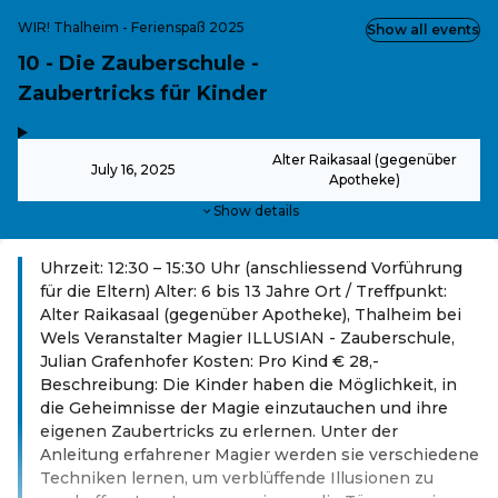
WIR! Thalheim - Ferienspaß 2025
Show all events
10 - Die Zauberschule -
Zaubertricks für Kinder
,
-
Alter Raikasaal (gegenüber
July 16, 2025
Apotheke)
Show details
Uhrzeit: 12:30 – 15:30 Uhr (anschliessend Vorführung
für die Eltern) Alter: 6 bis 13 Jahre Ort / Treffpunkt:
Alter Raikasaal (gegenüber Apotheke), Thalheim bei
Wels Veranstalter Magier ILLUSIAN - Zauberschule,
Julian Grafenhofer Kosten: Pro Kind € 28,-
Beschreibung: Die Kinder haben die Möglichkeit, in
die Geheimnisse der Magie einzutauchen und ihre
eigenen Zaubertricks zu erlernen. Unter der
Anleitung erfahrener Magier werden sie verschiedene
Techniken lernen, um verblüffende Illusionen zu