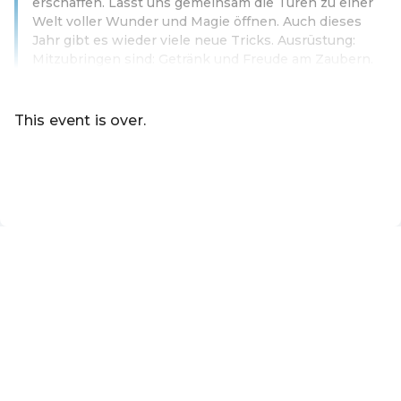
erschaffen. Lasst uns gemeinsam die Türen zu einer
Welt voller Wunder und Magie öffnen. Auch dieses
Jahr gibt es wieder viele neue Tricks. Ausrüstung:
Mitzubringen sind: Getränk und Freude am Zaubern.
Read more
This event is over.
Go to the current events of Online-Shop der Marktgemei
EN ·
English