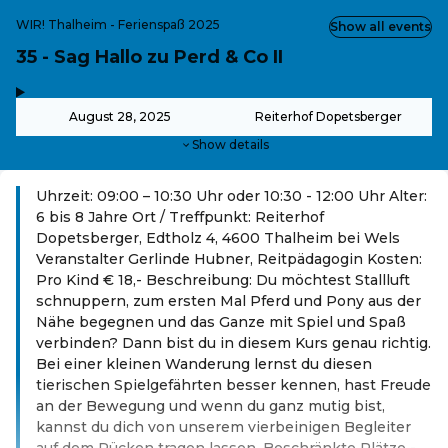
WIR! Thalheim - Ferienspaß 2025
Show all events
35 - Sag Hallo zu Perd & Co II
,
-
August 28, 2025
Reiterhof Dopetsberger
Show details
Uhrzeit: 09:00 – 10:30 Uhr oder 10:30 - 12:00 Uhr Alter:
6 bis 8 Jahre Ort / Treffpunkt: Reiterhof
Dopetsberger, Edtholz 4, 4600 Thalheim bei Wels
Veranstalter Gerlinde Hubner, Reitpädagogin Kosten:
Pro Kind € 18,- Beschreibung: Du möchtest Stallluft
schnuppern, zum ersten Mal Pferd und Pony aus der
Nähe begegnen und das Ganze mit Spiel und Spaß
verbinden? Dann bist du in diesem Kurs genau richtig.
Bei einer kleinen Wanderung lernst du diesen
tierischen Spielgefährten besser kennen, hast Freude
an der Bewegung und wenn du ganz mutig bist,
kannst du dich von unserem vierbeinigen Begleiter
auf dem Rücken tragen lassen. Beschränkte Plätze -