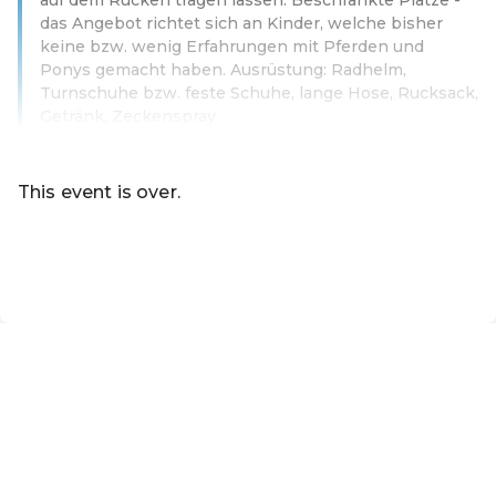
das Angebot richtet sich an Kinder, welche bisher
keine bzw. wenig Erfahrungen mit Pferden und
Ponys gemacht haben. Ausrüstung: Radhelm,
Turnschuhe bzw. feste Schuhe, lange Hose, Rucksack,
Getränk, Zeckenspray.
Read more
This event is over.
Go to the current events of Online-Shop der Marktgemei
EN ·
English