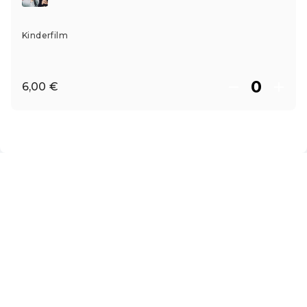
Kinderfilm
6,00 €
ES ·
Spanish