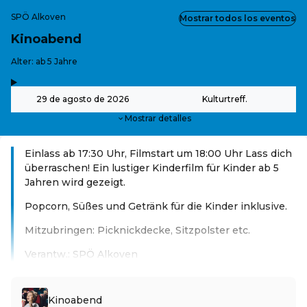
SPÖ Alkoven
Mostrar todos los eventos
Kinoabend
-
Alter: ab 5 Jahre
,
-
29 de agosto de 2026
Kulturtreff.
Mostrar detalles
Einlass ab 17:30 Uhr, Filmstart um 18:00 Uhr Lass dich
überraschen! Ein lustiger Kinderfilm für Kinder ab 5
Jahren wird gezeigt.
Popcorn, Süßes und Getränk für die Kinder inklusive.
Mitzubringen: Picknickdecke, Sitzpolster etc.
Verantw.: SPÖ Alkoven
Leer más
Kinoabend