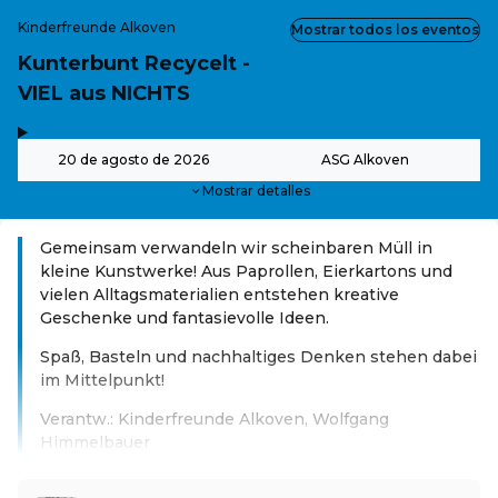
Kinderfreunde Alkoven
Mostrar todos los eventos
Kunterbunt Recycelt -
VIEL aus NICHTS
,
-
20 de agosto de 2026
ASG Alkoven
Mostrar detalles
Gemeinsam verwandeln wir scheinbaren Müll in
kleine Kunstwerke! Aus Paprollen, Eierkartons und
vielen Alltagsmaterialien entstehen kreative
Geschenke und fantasievolle Ideen.
Spaß, Basteln und nachhaltiges Denken stehen dabei
im Mittelpunkt!
Verantw.: Kinderfreunde Alkoven, Wolfgang
Himmelbauer
Leer más