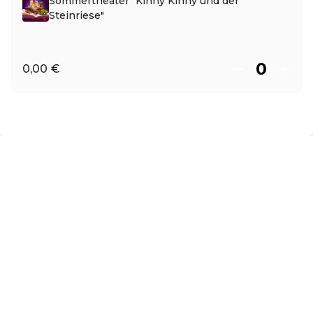
Sommertheater "Kinny Kinny und der
Steinriese"
0,00 €
ES ·
Spanish