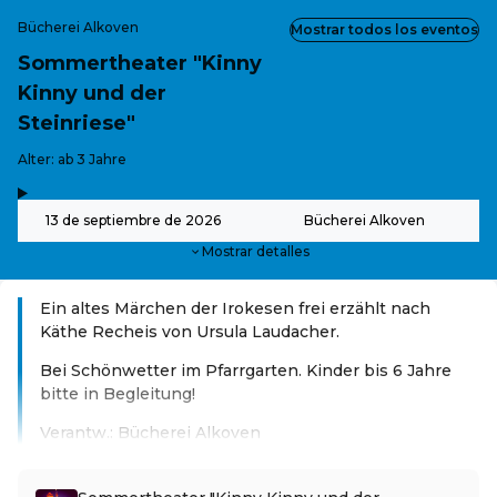
Bücherei Alkoven
Mostrar todos los eventos
Sommertheater "Kinny
Kinny und der
Steinriese"
-
Alter: ab 3 Jahre
,
-
13 de septiembre de 2026
Bücherei Alkoven
Mostrar detalles
Ein altes Märchen der Irokesen frei erzählt nach
Käthe Recheis von Ursula Laudacher.
Bei Schönwetter im Pfarrgarten. Kinder bis 6 Jahre
bitte in Begleitung!
Verantw.: Bücherei Alkoven
Leer más