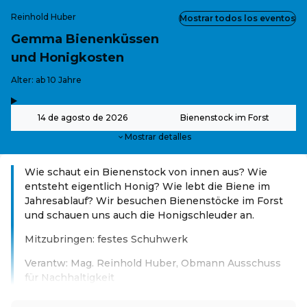
Reinhold Huber
Mostrar todos los eventos
Gemma Bienenküssen
und Honigkosten
-
Alter: ab 10 Jahre
,
-
14 de agosto de 2026
Bienenstock im Forst
Mostrar detalles
Wie schaut ein Bienenstock von innen aus? Wie
entsteht eigentlich Honig? Wie lebt die Biene im
Jahresablauf? Wir besuchen Bienenstöcke im Forst
und schauen uns auch die Honigschleuder an.
Mitzubringen: festes Schuhwerk
Verantw: Mag. Reinhold Huber, Obmann Ausschuss
für Nachhaltigkeit
Leer más