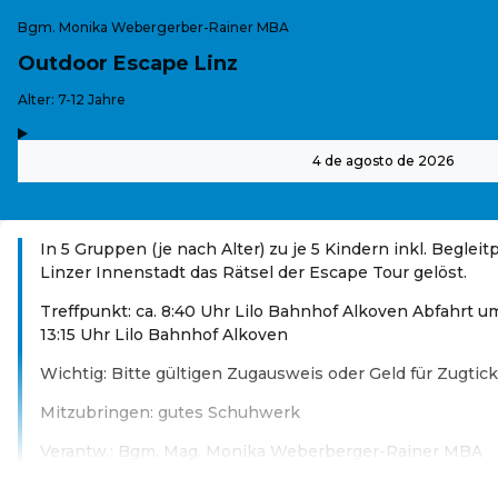
Bgm. Monika Webergerber-Rainer MBA
Outdoor Escape Linz
-
Alter: 7-12 Jahre
,
-
4 de agosto de 2026
In 5 Gruppen (je nach Alter) zu je 5 Kindern inkl. Begleit
Linzer Innenstadt das Rätsel der Escape Tour gelöst.
Treffpunkt: ca. 8:40 Uhr Lilo Bahnhof Alkoven Abfahrt 
13:15 Uhr Lilo Bahnhof Alkoven
Wichtig: Bitte gültigen Zugausweis oder Geld für Zugtic
Mitzubringen: gutes Schuhwerk
Verantw.: Bgm. Mag. Monika Weberberger-Rainer MBA
Leer más