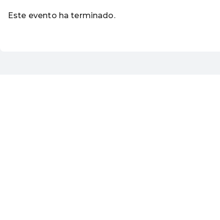
Este evento ha terminado.
Ir a los eventos actuales d
ES ·
Spanish