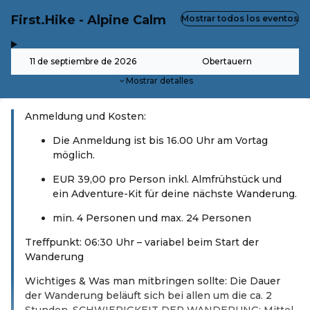
First.Hike - Alpine Calm
Mostrar todos los eventos
,
-
11 de septiembre de 2026
Obertauern
Mostrar detalles
Anmeldung und Kosten:
Die Anmeldung ist bis 16.00 Uhr am Vortag
möglich.
EUR 39,00 pro Person inkl. Almfrühstück und
ein Adventure-Kit für deine nächste Wanderung.
min. 4 Personen und max. 24 Personen
Treffpunkt: 06:30 Uhr – variabel beim Start der
Wanderung
Wichtiges & Was man mitbringen sollte: Die Dauer
der Wanderung beläuft sich bei allen um die ca. 2
Stunden. SCHWIERIGKEIT DER WANDERUNG: Mittel