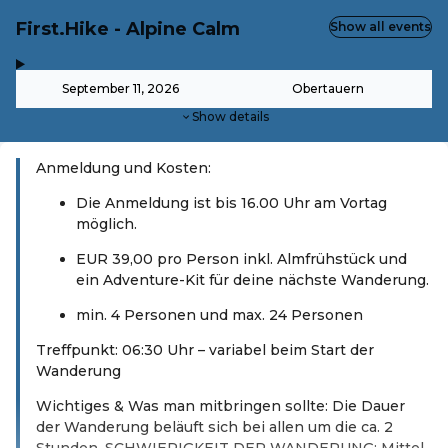
First.Hike - Alpine Calm
Show all events
,
-
September 11, 2026
Obertauern
Show details
Anmeldung und Kosten:
Die Anmeldung ist bis 16.00 Uhr am Vortag
möglich.
EUR 39,00 pro Person inkl. Almfrühstück und
ein Adventure-Kit für deine nächste Wanderung.
min. 4 Personen und max. 24 Personen
Treffpunkt: 06:30 Uhr – variabel beim Start der
Wanderung
Wichtiges & Was man mitbringen sollte: Die Dauer
der Wanderung beläuft sich bei allen um die ca. 2
Stunden. SCHWIERIGKEIT DER WANDERUNG: Mittel