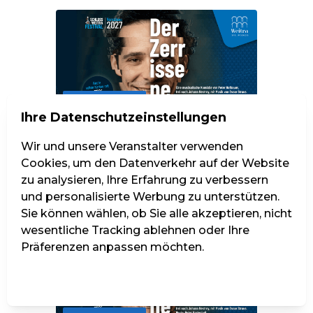
Sa., 3. Juli 2027
Ihre Datenschutzeinstellungen
Der Zerrissene
Wir und unsere Veranstalter verwenden
Beginnt um 15:00
Cookies, um den Datenverkehr auf der Website
Schloss Weitra, Weitra
zu analysieren, Ihre Erfahrung zu verbessern
Tickets ab 38,25 €
und personalisierte Werbung zu unterstützen.
Sie können wählen, ob Sie alle akzeptieren, nicht
wesentliche Tracking ablehnen oder Ihre
Präferenzen anpassen möchten.
Einstellungen verwalten
Alle ablehnen
Alle akzeptieren