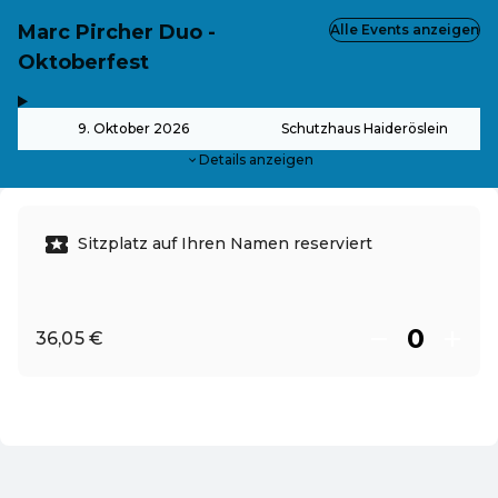
Marc Pircher Duo -
Alle Events anzeigen
Oktoberfest
,
-
9. Oktober 2026
Schutzhaus Haideröslein
Details anzeigen
Sitzplatz auf Ihren Namen reserviert
36,05 €
DE ·
German