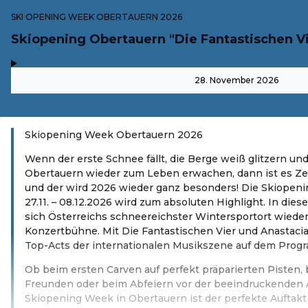
SKI OPENING WEEK OBERTAUERN 2026
Skiopening Obertauern "Die Fantastischen Vi
,
-
28. November 2026
Skiopening Week Obertauern 2026
Wenn der erste Schnee fällt, die Berge weiß glitzern und
Obertauern wieder zum Leben erwachen, dann ist es Zei
und der wird 2026 wieder ganz besonders! Die Skiopen
27.11. – 08.12.2026 wird zum absoluten Highlight. In die
sich Österreichs schneereichster Wintersportort wieder
Konzertbühne. Mit Die Fantastischen Vier und Anastaci
Top-Acts der internationalen Musikszene auf dem Prog
Ob beim ersten Carven auf perfekt präparierten Pisten,
Freunden oder beim Abfeiern vor der beeindruckenden A
Skiopening Week in Obertauern ist der perfekte Auftakt f