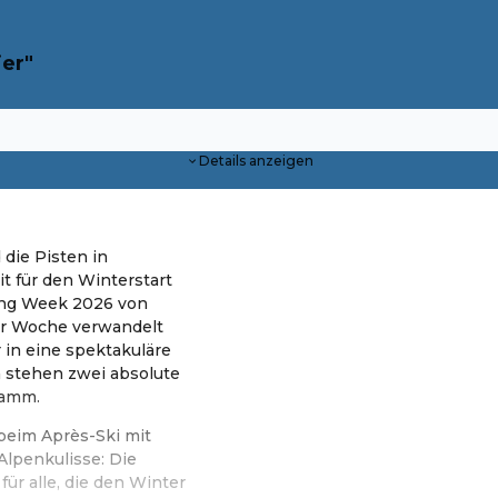
er"
Details anzeigen
 die Pisten in
t für den Winterstart
ing Week 2026 von
ser Woche verwandelt
 in eine spektakuläre
a stehen zwei absolute
ramm.
 beim Après-Ski mit
lpenkulisse: Die
ür alle, die den Winter