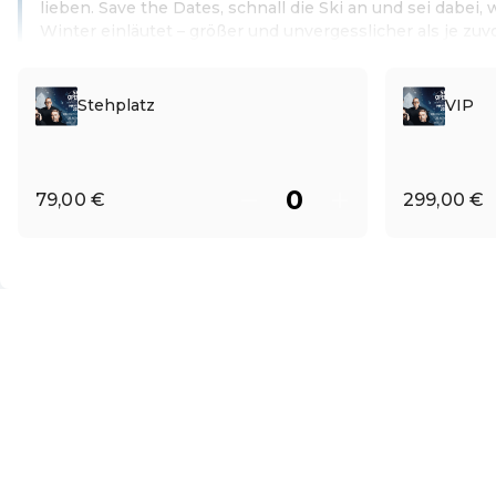
lieben. Save the Dates, schnall die Ski an und sei dabe
Winter einläutet – größer und unvergesslicher als je zuvo
Weiterlesen
Stehplatz
VIP
79,00 €
299,00 €
DE ·
German