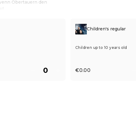
i, wenn Obertauern den
r!
Children's regular
Children up to 10 years old
€0.00