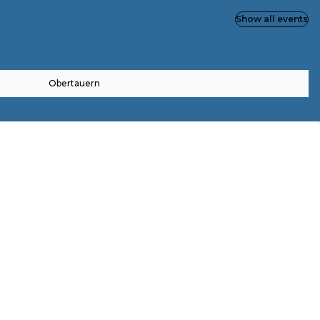
Show all events
Obertauern