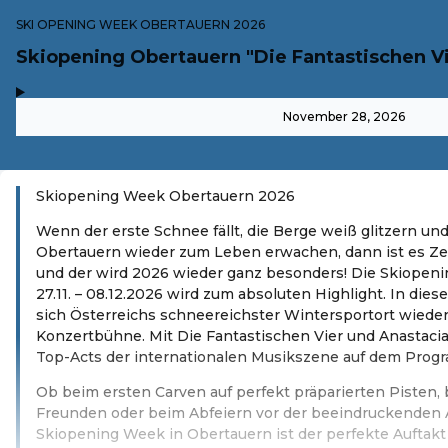
SKI OPENING WEEK OBERTAUERN 2026
Skiopening Obertauern "Die Fantastischen Vi
,
-
November 28, 2026
Skiopening Week Obertauern 2026
Wenn der erste Schnee fällt, die Berge weiß glitzern und
Obertauern wieder zum Leben erwachen, dann ist es Zei
und der wird 2026 wieder ganz besonders! Die Skiopen
27.11. – 08.12.2026 wird zum absoluten Highlight. In die
sich Österreichs schneereichster Wintersportort wieder
Konzertbühne. Mit Die Fantastischen Vier und Anastaci
Top-Acts der internationalen Musikszene auf dem Prog
Ob beim ersten Carven auf perfekt präparierten Pisten,
Freunden oder beim Abfeiern vor der beeindruckenden A
Skiopening Week in Obertauern ist der perfekte Auftakt f