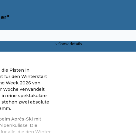
er"
Show details
 die Pisten in
t für den Winterstart
ing Week 2026 von
ser Woche verwandelt
 in eine spektakuläre
a stehen zwei absolute
ramm.
 beim Après-Ski mit
lpenkulisse: Die
ür alle, die den Winter