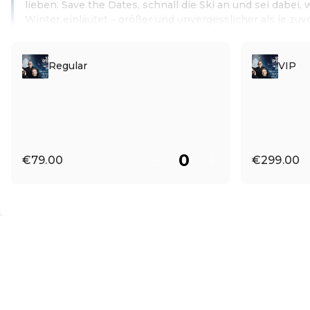
lieben. Save the Dates, schnall die Ski an und sei dabe
Winter einläutet – größer und unvergesslicher als je zuvo
Read more
Regular
VIP
€79.00
€299.00
EN ·
English